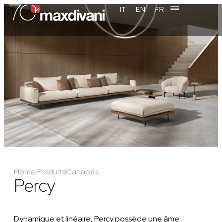
IT
EN
FR
Home
Produits
Canapés
Percy
Dynamique et linéaire, Percy possède une âme