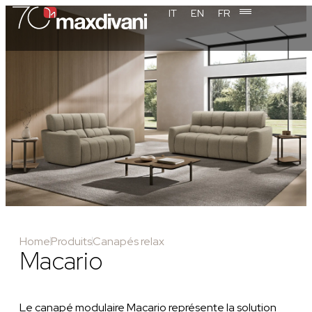
IT
EN
FR
Home
Produits
Canapés relax
Macario
Le canapé modulaire Macario représente la solution