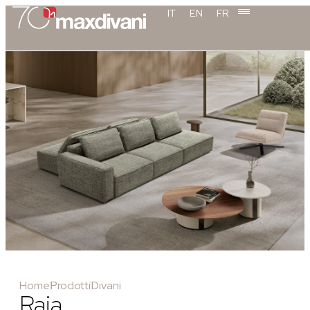
IT
EN
FR
Home
Prodotti
Divani
Raja