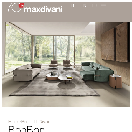
IT
EN
FR
Home
Prodotti
Divani
BonBon