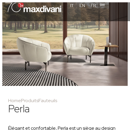
IT
EN
FR
Home
Produits
Fauteuils
Perla
Élégant et confortable, Perla est un siège au design