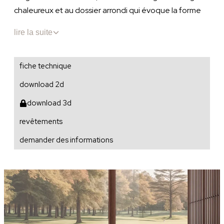
chaleureux et au dossier arrondi qui évoque la forme
d’un coquillage. Le revêtement est rehaussé par le jeu
lire la suite
des surpiqûres verticales et des bordures qui dessinent
le profil, apportant ainsi une touche d’élégance
décontractée.
fiche technique
download 2d
download 3d
revêtements
demander des informations