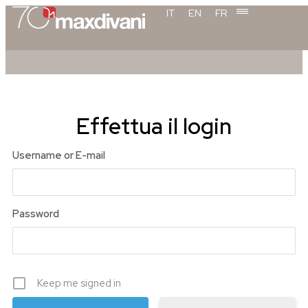
contenuto
IT
EN
FR
Effettua il login
Username or E-mail
Password
Keep me signed in